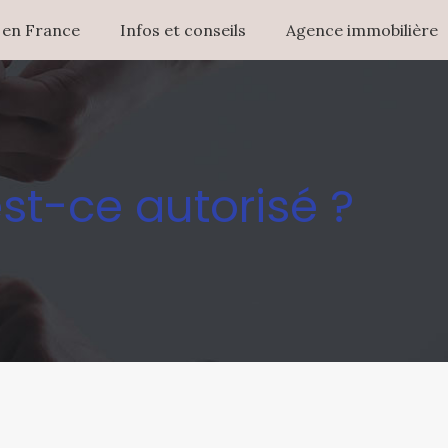
 en France
Infos et conseils
Agence immobilière
st-ce autorisé ?