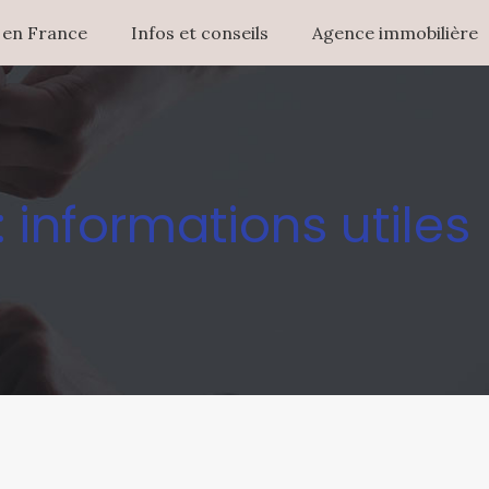
 en France
Infos et conseils
Agence immobilière
: informations utiles