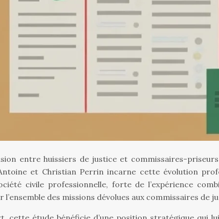
usion entre huissiers de justice et commissaires-priseurs
 Antoine et Christian Perrin incarne cette évolution pro
 société civile professionnelle, forte de l’expérience c
r l’ensemble des missions dévolues aux commissaires de ju
, cette étude bénéficie d’une position stratégique qui 