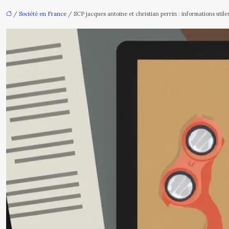
/
Société en France
/ SCP jacques antoine et christian perrin : informations utile